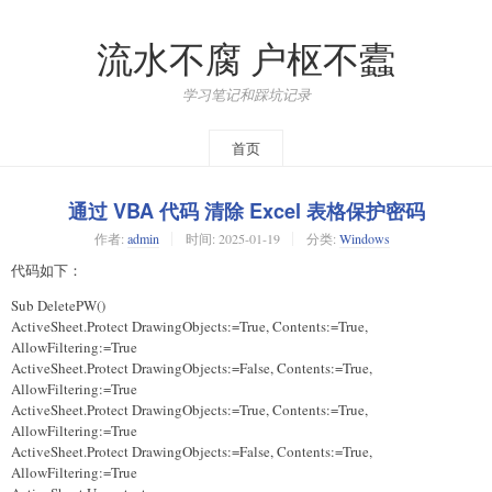
流水不腐 户枢不蠹
学习笔记和踩坑记录
首页
通过 VBA 代码 清除 Excel 表格保护密码
作者:
admin
时间:
2025-01-19
分类:
Windows
代码如下：
Sub DeletePW()
ActiveSheet.Protect DrawingObjects:=True, Contents:=True,
AllowFiltering:=True
ActiveSheet.Protect DrawingObjects:=False, Contents:=True,
AllowFiltering:=True
ActiveSheet.Protect DrawingObjects:=True, Contents:=True,
AllowFiltering:=True
ActiveSheet.Protect DrawingObjects:=False, Contents:=True,
AllowFiltering:=True