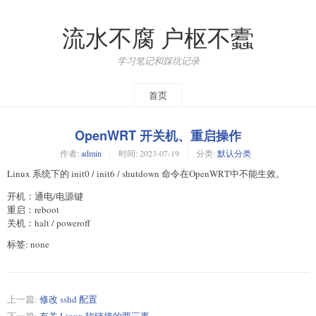
流水不腐 户枢不蠹
学习笔记和踩坑记录
首页
OpenWRT 开关机、重启操作
作者:
admin
时间:
2023-07-19
分类:
默认分类
Linux 系统下的 init0 / init6 / shutdown 命令在OpenWRT中不能生效。
开机：通电/电源键
重启：reboot
关机：halt / poweroff
标签: none
上一篇:
修改 sshd 配置
下一篇:
有关 Linux 软链接的两三事